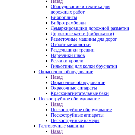
Назад
Оборудование и техника для
дорожных работ
Виброплиты
Вибротрамбовки
Демаркировщики дорожной разметки
Дорожные катки (виброкатки)
Разметочные машины для дорог
Отбойные молотки
Раздельщики трещин
Нарезчики швов
Резчики кровли
Гильотины для колки брусчатки
Окрасочное оборудование
Назад
Окрасочное оборудование
Окрасочные аппараты
Красконагнетательные баки
Пескоструйное оборудование
Назад
Пескоструйное оборудование
Пескоструйные аппараты
Пескоструйные камеры
Галтовочные машины
Назад