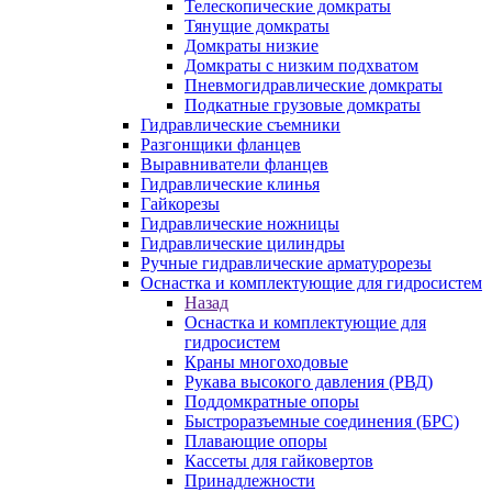
Телескопические домкраты
Тянущие домкраты
Домкраты низкие
Домкраты с низким подхватом
Пневмогидравлические домкраты
Подкатные грузовые домкраты
Гидравлические съемники
Разгонщики фланцев
Выравниватели фланцев
Гидравлические клинья
Гайкорезы
Гидравлические ножницы
Гидравлические цилиндры
Ручные гидравлические арматурорезы
Оснастка и комплектующие для гидросистем
Назад
Оснастка и комплектующие для
гидросистем
Краны многоходовые
Рукава высокого давления (РВД)
Поддомкратные опоры
Быстроразъемные соединения (БРС)
Плавающие опоры
Кассеты для гайковертов
Принадлежности