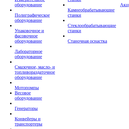
оборудование
Акц
Камнеобрабатывающие
Полиграфическое
станки
оборудование
Стеклообрабатывающие
Упаковочное и
станки
фасовочное
оборудование
Станочная оснастка
Лабораторное
оборудование
Смазочное, масло- и
топливораздаточное
оборудование
Мотопомпы
Весовое
оборудование
Генераторы
Конвейеры и
транспортеры