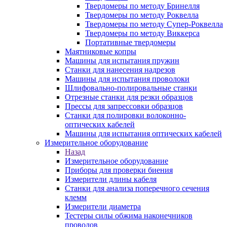
Твердомеры по методу Бринелля
Твердомеры по методу Роквелла
Твердомеры по методу Супер-Роквелла
Твердомеры по методу Виккерса
Портативные твердомеры
Маятниковые копры
Машины для испытания пружин
Станки для нанесения надрезов
Машины для испытания проволоки
Шлифовально-полировальные станки
Отрезные станки для резки образцов
Прессы для запрессовки образцов
Станки для полировки волоконно-
оптических кабелей
Машины для испытания оптических кабелей
Измерительное оборудование
Назад
Измерительное оборудование
Приборы для проверки биения
Измерители длины кабеля
Станки для анализа поперечного сечения
клемм
Измерители диаметра
Тестеры силы обжима наконечников
проводов