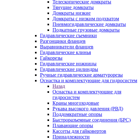
Телескопические домкраты
Тянущие домкраты
Домкраты низкие
Домкраты с низким подхватом
Пневмогидравлические домкраты
Подкатные грузовые домкраты
Гидравлические съемники
Разгонщики фланцев
Выравниватели фланцев
Гидравлические клинья
Гайкорезы
Гидравлические ножницы
Гидравлические цилиндры
Ручные гидравлические арматурорезы
Оснастка и комплектующие для гидросистем
Назад
Оснастка и комплектующие для
гидросистем
Краны многоходовые
Рукава высокого давления (РВД)
Поддомкратные опоры
Быстроразъемные соединения (БРС)
Плавающие опоры
Кассеты для гайковертов
Принадлежности