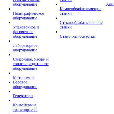
оборудование
Акц
Камнеобрабатывающие
Полиграфическое
станки
оборудование
Стеклообрабатывающие
Упаковочное и
станки
фасовочное
оборудование
Станочная оснастка
Лабораторное
оборудование
Смазочное, масло- и
топливораздаточное
оборудование
Мотопомпы
Весовое
оборудование
Генераторы
Конвейеры и
транспортеры