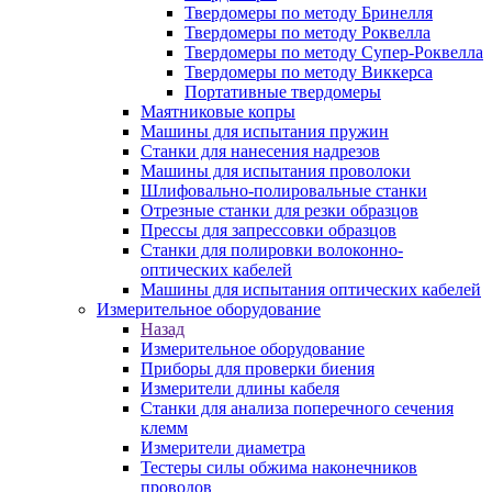
Твердомеры по методу Бринелля
Твердомеры по методу Роквелла
Твердомеры по методу Супер-Роквелла
Твердомеры по методу Виккерса
Портативные твердомеры
Маятниковые копры
Машины для испытания пружин
Станки для нанесения надрезов
Машины для испытания проволоки
Шлифовально-полировальные станки
Отрезные станки для резки образцов
Прессы для запрессовки образцов
Станки для полировки волоконно-
оптических кабелей
Машины для испытания оптических кабелей
Измерительное оборудование
Назад
Измерительное оборудование
Приборы для проверки биения
Измерители длины кабеля
Станки для анализа поперечного сечения
клемм
Измерители диаметра
Тестеры силы обжима наконечников
проводов