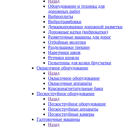
Назад
Оборудование и техника для
дорожных работ
Виброплиты
Вибротрамбовки
Демаркировщики дорожной разметки
Дорожные катки (виброкатки)
Разметочные машины для дорог
Отбойные молотки
Раздельщики трещин
Нарезчики швов
Резчики кровли
Гильотины для колки брусчатки
Окрасочное оборудование
Назад
Окрасочное оборудование
Окрасочные аппараты
Красконагнетательные баки
Пескоструйное оборудование
Назад
Пескоструйное оборудование
Пескоструйные аппараты
Пескоструйные камеры
Галтовочные машины
Назад