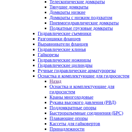
Телескопические домкраты
Тянущие домкраты
Домкраты низкие
Домкраты с низким подхватом
Пневмогидравлические домкраты
Подкатные грузовые домкраты
Гидравлические съемники
Разгонщики фланцев
Выравниватели фланцев
Гидравлические клинья
Гайкорезы
Гидравлические ножницы
Гидравлические цилиндры
Ручные гидравлические арматурорезы
Оснастка и комплектующие для гидросистем
Назад
Оснастка и комплектующие для
гидросистем
Краны многоходовые
Рукава высокого давления (РВД)
Поддомкратные опоры
Быстроразъемные соединения (БРС)
Плавающие опоры
Кассеты для гайковертов
Принадлежности