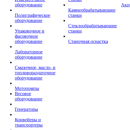
оборудование
Акц
Камнеобрабатывающие
Полиграфическое
станки
оборудование
Стеклообрабатывающие
Упаковочное и
станки
фасовочное
оборудование
Станочная оснастка
Лабораторное
оборудование
Смазочное, масло- и
топливораздаточное
оборудование
Мотопомпы
Весовое
оборудование
Генераторы
Конвейеры и
транспортеры