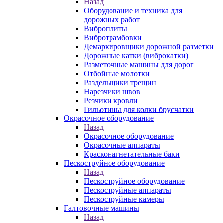
Назад
Оборудование и техника для
дорожных работ
Виброплиты
Вибротрамбовки
Демаркировщики дорожной разметки
Дорожные катки (виброкатки)
Разметочные машины для дорог
Отбойные молотки
Раздельщики трещин
Нарезчики швов
Резчики кровли
Гильотины для колки брусчатки
Окрасочное оборудование
Назад
Окрасочное оборудование
Окрасочные аппараты
Красконагнетательные баки
Пескоструйное оборудование
Назад
Пескоструйное оборудование
Пескоструйные аппараты
Пескоструйные камеры
Галтовочные машины
Назад