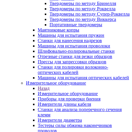
Твердомеры по методу Бринелля
Твердомеры по методу Роквелла
Твердомеры по методу Супер-Роквелла
Твердомеры по методу Виккерса
Портативные твердомеры
Маятниковые копры
Машины для испытания пружин
Станки для нанесения надрезов
Машины для испытания проволоки
Шлифовально-полировальные станки
Отрезные станки для резки образцов
Прессы для запрессовки образцов
Станки для полировки волоконно-
оптических кабелей
Машины для испытания оптических кабелей
Измерительное оборудование
Назад
Измерительное оборудование
Приборы для проверки биения
Измерители длины кабеля
Станки для анализа поперечного сечения
клемм
Измерители диаметра
Тестеры силы обжима наконечников
проводов