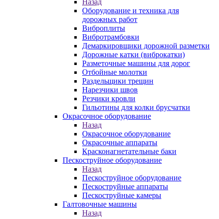
Назад
Оборудование и техника для
дорожных работ
Виброплиты
Вибротрамбовки
Демаркировщики дорожной разметки
Дорожные катки (виброкатки)
Разметочные машины для дорог
Отбойные молотки
Раздельщики трещин
Нарезчики швов
Резчики кровли
Гильотины для колки брусчатки
Окрасочное оборудование
Назад
Окрасочное оборудование
Окрасочные аппараты
Красконагнетательные баки
Пескоструйное оборудование
Назад
Пескоструйное оборудование
Пескоструйные аппараты
Пескоструйные камеры
Галтовочные машины
Назад