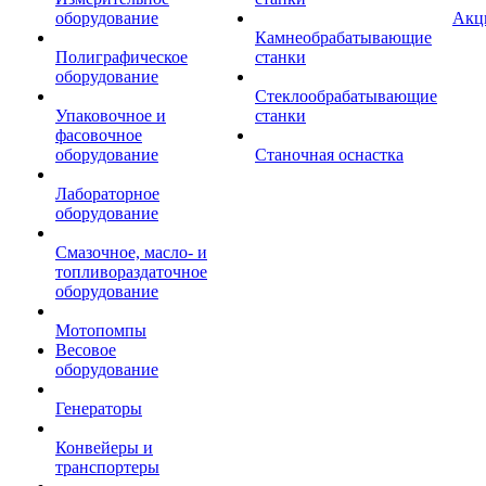
оборудование
Акц
Камнеобрабатывающие
Полиграфическое
станки
оборудование
Стеклообрабатывающие
Упаковочное и
станки
фасовочное
оборудование
Станочная оснастка
Лабораторное
оборудование
Смазочное, масло- и
топливораздаточное
оборудование
Мотопомпы
Весовое
оборудование
Генераторы
Конвейеры и
транспортеры