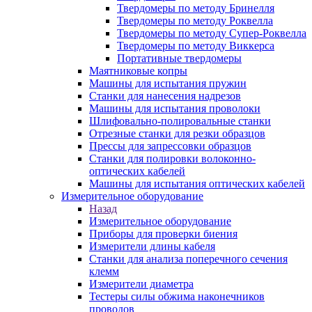
Твердомеры по методу Бринелля
Твердомеры по методу Роквелла
Твердомеры по методу Супер-Роквелла
Твердомеры по методу Виккерса
Портативные твердомеры
Маятниковые копры
Машины для испытания пружин
Станки для нанесения надрезов
Машины для испытания проволоки
Шлифовально-полировальные станки
Отрезные станки для резки образцов
Прессы для запрессовки образцов
Станки для полировки волоконно-
оптических кабелей
Машины для испытания оптических кабелей
Измерительное оборудование
Назад
Измерительное оборудование
Приборы для проверки биения
Измерители длины кабеля
Станки для анализа поперечного сечения
клемм
Измерители диаметра
Тестеры силы обжима наконечников
проводов