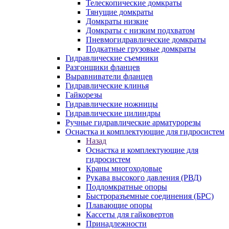
Телескопические домкраты
Тянущие домкраты
Домкраты низкие
Домкраты с низким подхватом
Пневмогидравлические домкраты
Подкатные грузовые домкраты
Гидравлические съемники
Разгонщики фланцев
Выравниватели фланцев
Гидравлические клинья
Гайкорезы
Гидравлические ножницы
Гидравлические цилиндры
Ручные гидравлические арматурорезы
Оснастка и комплектующие для гидросистем
Назад
Оснастка и комплектующие для
гидросистем
Краны многоходовые
Рукава высокого давления (РВД)
Поддомкратные опоры
Быстроразъемные соединения (БРС)
Плавающие опоры
Кассеты для гайковертов
Принадлежности