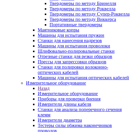
Твердомеры по методу Бринелля
Твердомеры по методу Роквелла
Твердомеры по методу Супер-Роквелла
Твердомеры по методу Виккерса
Портативные твердомеры
Маятниковые копры
Машины для испытания пружин
Станки для нанесения надрезов
Машины для испытания проволоки
Шлифовально-полировальные станки
Отрезные станки для резки образцов
Прессы для запрессовки образцов
Станки для полировки волоконно-
оптических кабелей
Машины для испытания оптических кабелей
Измерительное оборудование
Назад
Измерительное оборудование
Приборы для проверки биения
Измерители длины кабеля
Станки для анализа поперечного сечения
клемм
Измерители диаметра
Тестеры силы обжима наконечников
проводов