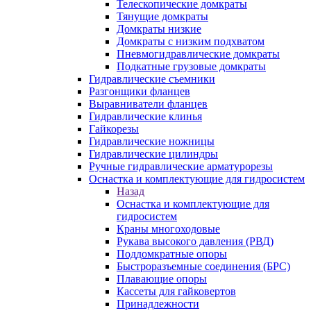
Телескопические домкраты
Тянущие домкраты
Домкраты низкие
Домкраты с низким подхватом
Пневмогидравлические домкраты
Подкатные грузовые домкраты
Гидравлические съемники
Разгонщики фланцев
Выравниватели фланцев
Гидравлические клинья
Гайкорезы
Гидравлические ножницы
Гидравлические цилиндры
Ручные гидравлические арматурорезы
Оснастка и комплектующие для гидросистем
Назад
Оснастка и комплектующие для
гидросистем
Краны многоходовые
Рукава высокого давления (РВД)
Поддомкратные опоры
Быстроразъемные соединения (БРС)
Плавающие опоры
Кассеты для гайковертов
Принадлежности