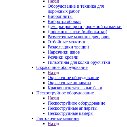
Назад
Оборудование и техника для
дорожных работ
Виброплиты
Вибротрамбовки
Демаркировщики дорожной разметки
Дорожные катки (виброкатки)
Разметочные машины для дорог
Отбойные молотки
Раздельщики трещин
Нарезчики швов
Резчики кровли
Гильотины для колки брусчатки
Окрасочное оборудование
Назад
Окрасочное оборудование
Окрасочные аппараты
Красконагнетательные баки
Пескоструйное оборудование
Назад
Пескоструйное оборудование
Пескоструйные аппараты
Пескоструйные камеры
Галтовочные машины
Назад