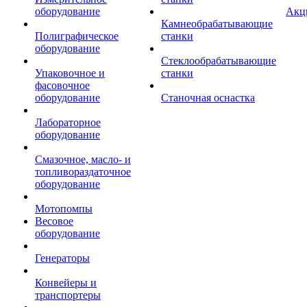
оборудование
Акц
Камнеобрабатывающие
Полиграфическое
станки
оборудование
Стеклообрабатывающие
Упаковочное и
станки
фасовочное
оборудование
Станочная оснастка
Лабораторное
оборудование
Смазочное, масло- и
топливораздаточное
оборудование
Мотопомпы
Весовое
оборудование
Генераторы
Конвейеры и
транспортеры