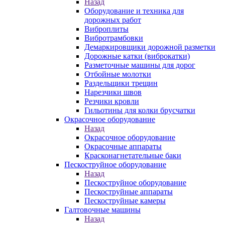
Назад
Оборудование и техника для
дорожных работ
Виброплиты
Вибротрамбовки
Демаркировщики дорожной разметки
Дорожные катки (виброкатки)
Разметочные машины для дорог
Отбойные молотки
Раздельщики трещин
Нарезчики швов
Резчики кровли
Гильотины для колки брусчатки
Окрасочное оборудование
Назад
Окрасочное оборудование
Окрасочные аппараты
Красконагнетательные баки
Пескоструйное оборудование
Назад
Пескоструйное оборудование
Пескоструйные аппараты
Пескоструйные камеры
Галтовочные машины
Назад