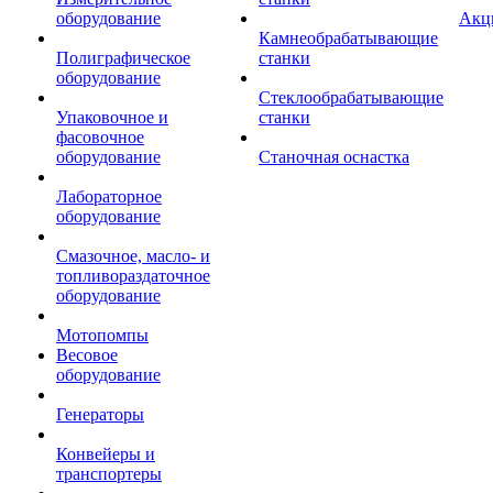
оборудование
Акц
Камнеобрабатывающие
Полиграфическое
станки
оборудование
Стеклообрабатывающие
Упаковочное и
станки
фасовочное
оборудование
Станочная оснастка
Лабораторное
оборудование
Смазочное, масло- и
топливораздаточное
оборудование
Мотопомпы
Весовое
оборудование
Генераторы
Конвейеры и
транспортеры