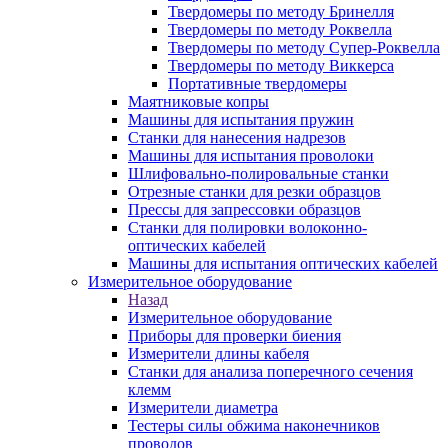
Твердомеры по методу Бринелля
Твердомеры по методу Роквелла
Твердомеры по методу Супер-Роквелла
Твердомеры по методу Виккерса
Портативные твердомеры
Маятниковые копры
Машины для испытания пружин
Станки для нанесения надрезов
Машины для испытания проволоки
Шлифовально-полировальные станки
Отрезные станки для резки образцов
Прессы для запрессовки образцов
Станки для полировки волоконно-
оптических кабелей
Машины для испытания оптических кабелей
Измерительное оборудование
Назад
Измерительное оборудование
Приборы для проверки биения
Измерители длины кабеля
Станки для анализа поперечного сечения
клемм
Измерители диаметра
Тестеры силы обжима наконечников
проводов