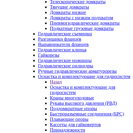
Телескопические домкраты
Тянущие домкраты
Домкраты низкие
Домкраты с низким подхватом
Пневмогидравлические домкраты
Подкатные грузовые домкраты
Гидравлические съемники
Разгонщики фланцев
Выравниватели фланцев
Гидравлические клинья
Гайкорезы
Гидравлические ножницы
Гидравлические цилиндры
Ручные гидравлические арматурорезы
Оснастка и комплектующие для гидросистем
Назад
Оснастка и комплектующие для
гидросистем
Краны многоходовые
Рукава высокого давления (РВД)
Поддомкратные опоры
Быстроразъемные соединения (БРС)
Плавающие опоры
Кассеты для гайковертов
Принадлежности