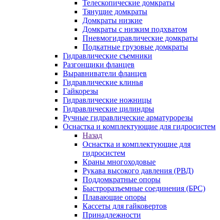
Телескопические домкраты
Тянущие домкраты
Домкраты низкие
Домкраты с низким подхватом
Пневмогидравлические домкраты
Подкатные грузовые домкраты
Гидравлические съемники
Разгонщики фланцев
Выравниватели фланцев
Гидравлические клинья
Гайкорезы
Гидравлические ножницы
Гидравлические цилиндры
Ручные гидравлические арматурорезы
Оснастка и комплектующие для гидросистем
Назад
Оснастка и комплектующие для
гидросистем
Краны многоходовые
Рукава высокого давления (РВД)
Поддомкратные опоры
Быстроразъемные соединения (БРС)
Плавающие опоры
Кассеты для гайковертов
Принадлежности