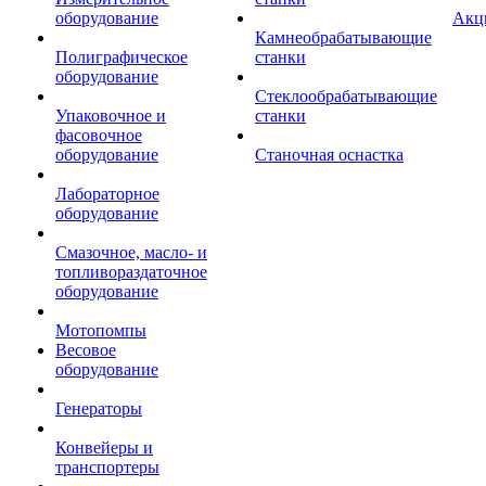
оборудование
Акц
Камнеобрабатывающие
Полиграфическое
станки
оборудование
Стеклообрабатывающие
Упаковочное и
станки
фасовочное
оборудование
Станочная оснастка
Лабораторное
оборудование
Смазочное, масло- и
топливораздаточное
оборудование
Мотопомпы
Весовое
оборудование
Генераторы
Конвейеры и
транспортеры