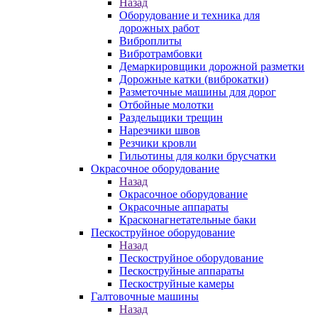
Назад
Оборудование и техника для
дорожных работ
Виброплиты
Вибротрамбовки
Демаркировщики дорожной разметки
Дорожные катки (виброкатки)
Разметочные машины для дорог
Отбойные молотки
Раздельщики трещин
Нарезчики швов
Резчики кровли
Гильотины для колки брусчатки
Окрасочное оборудование
Назад
Окрасочное оборудование
Окрасочные аппараты
Красконагнетательные баки
Пескоструйное оборудование
Назад
Пескоструйное оборудование
Пескоструйные аппараты
Пескоструйные камеры
Галтовочные машины
Назад