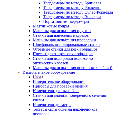
Твердомеры по методу Бринелля
Твердомеры по методу Роквелла
Твердомеры по методу Супер-Роквелла
Твердомеры по методу Виккерса
Портативные твердомеры
Маятниковые копры
Машины для испытания пружин
Станки для нанесения надрезов
Машины для испытания проволоки
Шлифовально-полировальные станки
Отрезные станки для резки образцов
Прессы для запрессовки образцов
Станки для полировки волоконно-
оптических кабелей
Машины для испытания оптических кабелей
Измерительное оборудование
Назад
Измерительное оборудование
Приборы для проверки биения
Измерители длины кабеля
Станки для анализа поперечного сечения
клемм
Измерители диаметра
Тестеры силы обжима наконечников
проводов