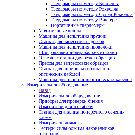
Твердомеры по методу Бринелля
Твердомеры по методу Роквелла
Твердомеры по методу Супер-Роквелла
Твердомеры по методу Виккерса
Портативные твердомеры
Маятниковые копры
Машины для испытания пружин
Станки для нанесения надрезов
Машины для испытания проволоки
Шлифовально-полировальные станки
Отрезные станки для резки образцов
Прессы для запрессовки образцов
Станки для полировки волоконно-
оптических кабелей
Машины для испытания оптических кабелей
Измерительное оборудование
Назад
Измерительное оборудование
Приборы для проверки биения
Измерители длины кабеля
Станки для анализа поперечного сечения
клемм
Измерители диаметра
Тестеры силы обжима наконечников
проводов