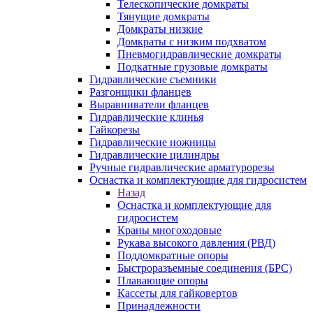
Телескопические домкраты
Тянущие домкраты
Домкраты низкие
Домкраты с низким подхватом
Пневмогидравлические домкраты
Подкатные грузовые домкраты
Гидравлические съемники
Разгонщики фланцев
Выравниватели фланцев
Гидравлические клинья
Гайкорезы
Гидравлические ножницы
Гидравлические цилиндры
Ручные гидравлические арматурорезы
Оснастка и комплектующие для гидросистем
Назад
Оснастка и комплектующие для
гидросистем
Краны многоходовые
Рукава высокого давления (РВД)
Поддомкратные опоры
Быстроразъемные соединения (БРС)
Плавающие опоры
Кассеты для гайковертов
Принадлежности