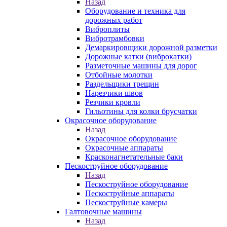
Назад
Оборудование и техника для
дорожных работ
Виброплиты
Вибротрамбовки
Демаркировщики дорожной разметки
Дорожные катки (виброкатки)
Разметочные машины для дорог
Отбойные молотки
Раздельщики трещин
Нарезчики швов
Резчики кровли
Гильотины для колки брусчатки
Окрасочное оборудование
Назад
Окрасочное оборудование
Окрасочные аппараты
Красконагнетательные баки
Пескоструйное оборудование
Назад
Пескоструйное оборудование
Пескоструйные аппараты
Пескоструйные камеры
Галтовочные машины
Назад