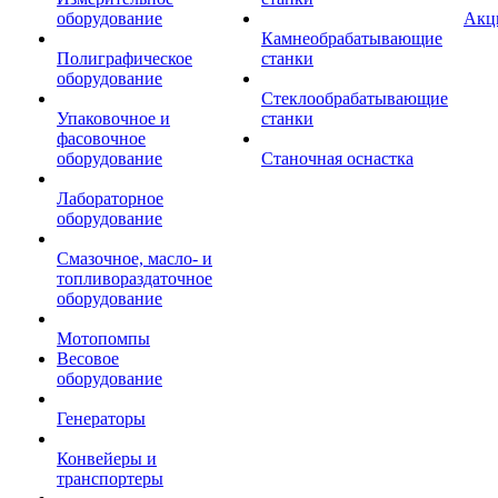
оборудование
Акц
Камнеобрабатывающие
Полиграфическое
станки
оборудование
Стеклообрабатывающие
Упаковочное и
станки
фасовочное
оборудование
Станочная оснастка
Лабораторное
оборудование
Смазочное, масло- и
топливораздаточное
оборудование
Мотопомпы
Весовое
оборудование
Генераторы
Конвейеры и
транспортеры