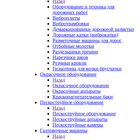
Назад
Оборудование и техника для
дорожных работ
Виброплиты
Вибротрамбовки
Демаркировщики дорожной разметки
Дорожные катки (виброкатки)
Разметочные машины для дорог
Отбойные молотки
Раздельщики трещин
Нарезчики швов
Резчики кровли
Гильотины для колки брусчатки
Окрасочное оборудование
Назад
Окрасочное оборудование
Окрасочные аппараты
Красконагнетательные баки
Пескоструйное оборудование
Назад
Пескоструйное оборудование
Пескоструйные аппараты
Пескоструйные камеры
Галтовочные машины
Назад