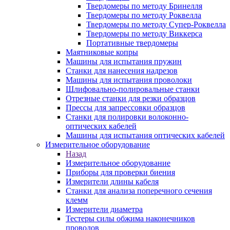
Твердомеры по методу Бринелля
Твердомеры по методу Роквелла
Твердомеры по методу Супер-Роквелла
Твердомеры по методу Виккерса
Портативные твердомеры
Маятниковые копры
Машины для испытания пружин
Станки для нанесения надрезов
Машины для испытания проволоки
Шлифовально-полировальные станки
Отрезные станки для резки образцов
Прессы для запрессовки образцов
Станки для полировки волоконно-
оптических кабелей
Машины для испытания оптических кабелей
Измерительное оборудование
Назад
Измерительное оборудование
Приборы для проверки биения
Измерители длины кабеля
Станки для анализа поперечного сечения
клемм
Измерители диаметра
Тестеры силы обжима наконечников
проводов