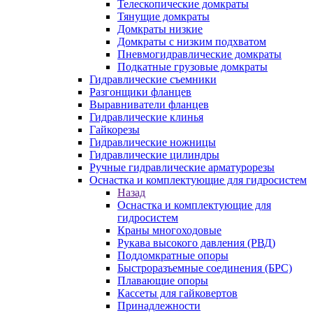
Телескопические домкраты
Тянущие домкраты
Домкраты низкие
Домкраты с низким подхватом
Пневмогидравлические домкраты
Подкатные грузовые домкраты
Гидравлические съемники
Разгонщики фланцев
Выравниватели фланцев
Гидравлические клинья
Гайкорезы
Гидравлические ножницы
Гидравлические цилиндры
Ручные гидравлические арматурорезы
Оснастка и комплектующие для гидросистем
Назад
Оснастка и комплектующие для
гидросистем
Краны многоходовые
Рукава высокого давления (РВД)
Поддомкратные опоры
Быстроразъемные соединения (БРС)
Плавающие опоры
Кассеты для гайковертов
Принадлежности