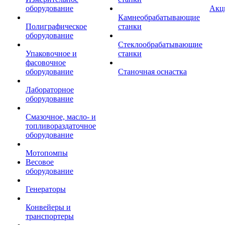
оборудование
Акц
Камнеобрабатывающие
Полиграфическое
станки
оборудование
Стеклообрабатывающие
Упаковочное и
станки
фасовочное
оборудование
Станочная оснастка
Лабораторное
оборудование
Смазочное, масло- и
топливораздаточное
оборудование
Мотопомпы
Весовое
оборудование
Генераторы
Конвейеры и
транспортеры