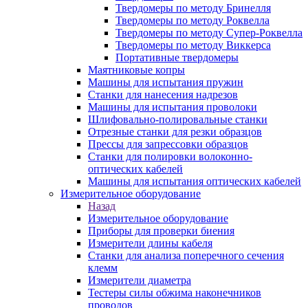
Твердомеры по методу Бринелля
Твердомеры по методу Роквелла
Твердомеры по методу Супер-Роквелла
Твердомеры по методу Виккерса
Портативные твердомеры
Маятниковые копры
Машины для испытания пружин
Станки для нанесения надрезов
Машины для испытания проволоки
Шлифовально-полировальные станки
Отрезные станки для резки образцов
Прессы для запрессовки образцов
Станки для полировки волоконно-
оптических кабелей
Машины для испытания оптических кабелей
Измерительное оборудование
Назад
Измерительное оборудование
Приборы для проверки биения
Измерители длины кабеля
Станки для анализа поперечного сечения
клемм
Измерители диаметра
Тестеры силы обжима наконечников
проводов