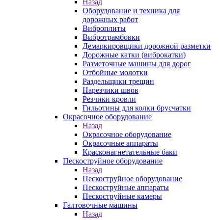
Назад
Оборудование и техника для
дорожных работ
Виброплиты
Вибротрамбовки
Демаркировщики дорожной разметки
Дорожные катки (виброкатки)
Разметочные машины для дорог
Отбойные молотки
Раздельщики трещин
Нарезчики швов
Резчики кровли
Гильотины для колки брусчатки
Окрасочное оборудование
Назад
Окрасочное оборудование
Окрасочные аппараты
Красконагнетательные баки
Пескоструйное оборудование
Назад
Пескоструйное оборудование
Пескоструйные аппараты
Пескоструйные камеры
Галтовочные машины
Назад