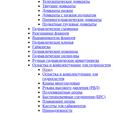
Телескопические домкраты
Тянущие домкраты
Домкраты низкие
Домкраты с низким подхватом
Пневмогидравлические домкраты
Подкатные грузовые домкраты
Гидравлические съемники
Разгонщики фланцев
Выравниватели фланцев
Гидравлические клинья
Гайкорезы
Гидравлические ножницы
Гидравлические цилиндры
Ручные гидравлические арматурорезы
Оснастка и комплектующие для гидросистем
Назад
Оснастка и комплектующие для
гидросистем
Краны многоходовые
Рукава высокого давления (РВД)
Поддомкратные опоры
Быстроразъемные соединения (БРС)
Плавающие опоры
Кассеты для гайковертов
Принадлежности