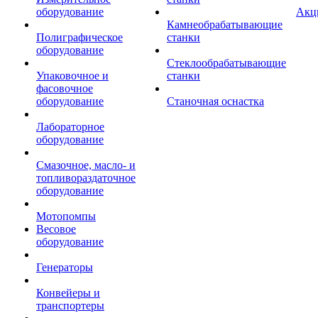
оборудование
Акц
Камнеобрабатывающие
Полиграфическое
станки
оборудование
Стеклообрабатывающие
Упаковочное и
станки
фасовочное
оборудование
Станочная оснастка
Лабораторное
оборудование
Смазочное, масло- и
топливораздаточное
оборудование
Мотопомпы
Весовое
оборудование
Генераторы
Конвейеры и
транспортеры