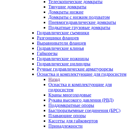
Телескопические домкраты
Тянущие домкраты
Домкраты низкие
Домкраты с низким подхватом
Пневмогидравлические домкраты
Подкатные грузовые домкраты
Гидравлические съемники
Разгонщики фланцев
Выравниватели фланцев
Гидравлические клинья
Гайкорезы
Гидравлические ножницы
Гидравлические цилиндры
Ручные гидравлические арматурорезы
Оснастка и комплектующие для гидросистем
Назад
Оснастка и комплектующие для
гидросистем
Краны многоходовые
Рукава высокого давления (РВД)
Поддомкратные опоры
Быстроразъемные соединения (БРС)
Плавающие опоры
Кассеты для гайковертов
Принадлежности