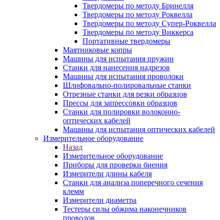
Твердомеры по методу Бринелля
Твердомеры по методу Роквелла
Твердомеры по методу Супер-Роквелла
Твердомеры по методу Виккерса
Портативные твердомеры
Маятниковые копры
Машины для испытания пружин
Станки для нанесения надрезов
Машины для испытания проволоки
Шлифовально-полировальные станки
Отрезные станки для резки образцов
Прессы для запрессовки образцов
Станки для полировки волоконно-
оптических кабелей
Машины для испытания оптических кабелей
Измерительное оборудование
Назад
Измерительное оборудование
Приборы для проверки биения
Измерители длины кабеля
Станки для анализа поперечного сечения
клемм
Измерители диаметра
Тестеры силы обжима наконечников
проводов