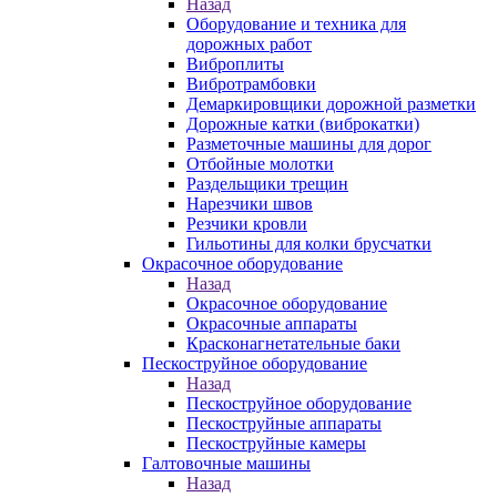
Назад
Оборудование и техника для
дорожных работ
Виброплиты
Вибротрамбовки
Демаркировщики дорожной разметки
Дорожные катки (виброкатки)
Разметочные машины для дорог
Отбойные молотки
Раздельщики трещин
Нарезчики швов
Резчики кровли
Гильотины для колки брусчатки
Окрасочное оборудование
Назад
Окрасочное оборудование
Окрасочные аппараты
Красконагнетательные баки
Пескоструйное оборудование
Назад
Пескоструйное оборудование
Пескоструйные аппараты
Пескоструйные камеры
Галтовочные машины
Назад