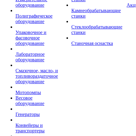
оборудование
Акц
Камнеобрабатывающие
Полиграфическое
станки
оборудование
Стеклообрабатывающие
Упаковочное и
станки
фасовочное
оборудование
Станочная оснастка
Лабораторное
оборудование
Смазочное, масло- и
топливораздаточное
оборудование
Мотопомпы
Весовое
оборудование
Генераторы
Конвейеры и
транспортеры