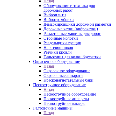
Назад
Оборудование и техника для
дорожных работ
Виброплиты
Вибротрамбовки
Демаркировщики дорожной разметки
Дорожные катки (виброкатки)
Разметочные машины для дорог
Отбойные молотки
Раздельщики трещин
Нарезчики швов
Резчики кровли
Гильотины для колки брусчатки
Окрасочное оборудование
Назад
Окрасочное оборудование
Окрасочные аппараты
Красконагнетательные баки
Пескоструйное оборудование
Назад
Пескоструйное оборудование
Пескоструйные аппараты
Пескоструйные камеры
Галтовочные машины
Назад