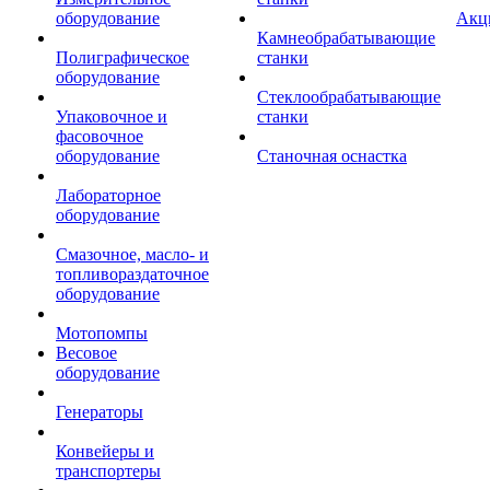
оборудование
Акц
Камнеобрабатывающие
Полиграфическое
станки
оборудование
Стеклообрабатывающие
Упаковочное и
станки
фасовочное
оборудование
Станочная оснастка
Лабораторное
оборудование
Смазочное, масло- и
топливораздаточное
оборудование
Мотопомпы
Весовое
оборудование
Генераторы
Конвейеры и
транспортеры