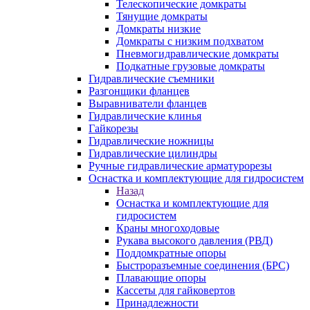
Телескопические домкраты
Тянущие домкраты
Домкраты низкие
Домкраты с низким подхватом
Пневмогидравлические домкраты
Подкатные грузовые домкраты
Гидравлические съемники
Разгонщики фланцев
Выравниватели фланцев
Гидравлические клинья
Гайкорезы
Гидравлические ножницы
Гидравлические цилиндры
Ручные гидравлические арматурорезы
Оснастка и комплектующие для гидросистем
Назад
Оснастка и комплектующие для
гидросистем
Краны многоходовые
Рукава высокого давления (РВД)
Поддомкратные опоры
Быстроразъемные соединения (БРС)
Плавающие опоры
Кассеты для гайковертов
Принадлежности