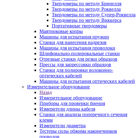
Твердомеры по методу Бринелля
Твердомеры по методу Роквелла
Твердомеры по методу Супер-Роквелла
Твердомеры по методу Виккерса
Портативные твердомеры
Маятниковые копры
Машины для испытания пружин
Станки для нанесения надрезов
Машины для испытания проволоки
Шлифовально-полировальные станки
Отрезные станки для резки образцов
Прессы для запрессовки образцов
Станки для полировки волоконно-
оптических кабелей
Машины для испытания оптических кабелей
Измерительное оборудование
Назад
Измерительное оборудование
Приборы для проверки биения
Измерители длины кабеля
Станки для анализа поперечного сечения
клемм
Измерители диаметра
Тестеры силы обжима наконечников
проводов