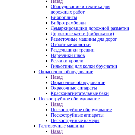
Назад
Оборудование и техника для
дорожных работ
Виброплиты
Вибротрамбовки
Демаркировщики дорожной разметки
Дорожные катки (виброкатки)
Разметочные машины для дорог
Отбойные молотки
Раздельщики трещин
Нарезчики швов
Резчики кровли
Гильотины для колки брусчатки
Окрасочное оборудование
Назад
Окрасочное оборудование
Окрасочные аппараты
Красконагнетательные баки
Пескоструйное оборудование
Назад
Пескоструйное оборудование
Пескоструйные аппараты
Пескоструйные камеры
Галтовочные машины
Назад