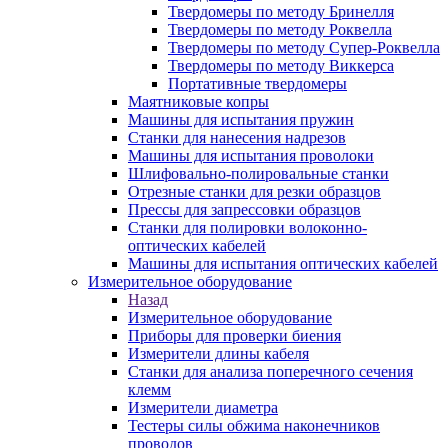
Твердомеры по методу Бринелля
Твердомеры по методу Роквелла
Твердомеры по методу Супер-Роквелла
Твердомеры по методу Виккерса
Портативные твердомеры
Маятниковые копры
Машины для испытания пружин
Станки для нанесения надрезов
Машины для испытания проволоки
Шлифовально-полировальные станки
Отрезные станки для резки образцов
Прессы для запрессовки образцов
Станки для полировки волоконно-
оптических кабелей
Машины для испытания оптических кабелей
Измерительное оборудование
Назад
Измерительное оборудование
Приборы для проверки биения
Измерители длины кабеля
Станки для анализа поперечного сечения
клемм
Измерители диаметра
Тестеры силы обжима наконечников
проводов