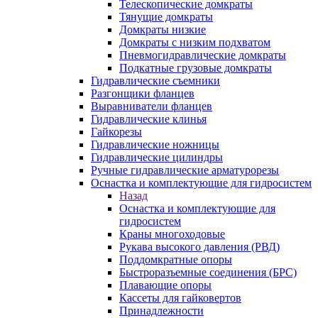
Телескопические домкраты
Тянущие домкраты
Домкраты низкие
Домкраты с низким подхватом
Пневмогидравлические домкраты
Подкатные грузовые домкраты
Гидравлические съемники
Разгонщики фланцев
Выравниватели фланцев
Гидравлические клинья
Гайкорезы
Гидравлические ножницы
Гидравлические цилиндры
Ручные гидравлические арматурорезы
Оснастка и комплектующие для гидросистем
Назад
Оснастка и комплектующие для
гидросистем
Краны многоходовые
Рукава высокого давления (РВД)
Поддомкратные опоры
Быстроразъемные соединения (БРС)
Плавающие опоры
Кассеты для гайковертов
Принадлежности