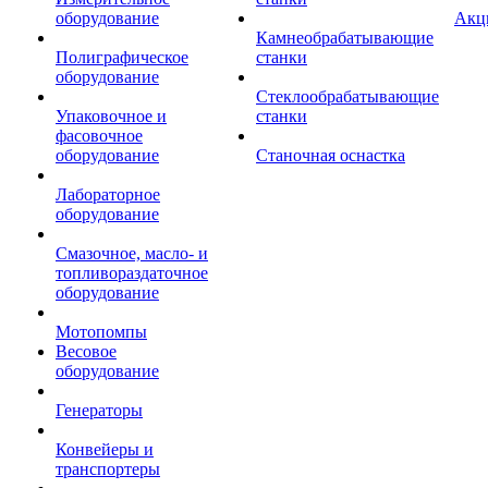
оборудование
Акц
Камнеобрабатывающие
Полиграфическое
станки
оборудование
Стеклообрабатывающие
Упаковочное и
станки
фасовочное
оборудование
Станочная оснастка
Лабораторное
оборудование
Смазочное, масло- и
топливораздаточное
оборудование
Мотопомпы
Весовое
оборудование
Генераторы
Конвейеры и
транспортеры