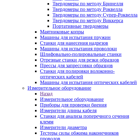
Твердомеры по методу Бринелля
Твердомеры по методу Роквелла
Твердомеры по методу Супер-Роквелла
Твердомеры по методу Виккерса
Портативные твердомеры
Маятниковые копры
Машины для испытания пружин
Станки для нанесения надрезов
Машины для испытания проволоки
Шлифовально-полировальные станки
Отрезные станки для резки образцов
Прессы для запрессовки образцов
Станки для полировки волоконно-
оптических кабелей
Машины для испытания оптических кабелей
Измерительное оборудование
Назад
Измерительное оборудование
Приборы для проверки биения
Измерители длины кабеля
Станки для анализа поперечного сечения
клемм
Измерители диаметра
Тестеры силы обжима наконечников
проводов