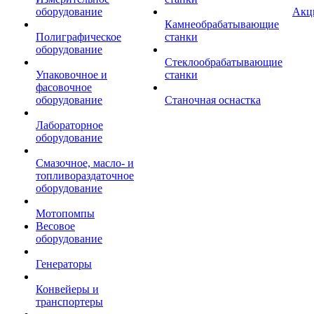
оборудование
Акц
Камнеобрабатывающие
Полиграфическое
станки
оборудование
Стеклообрабатывающие
Упаковочное и
станки
фасовочное
оборудование
Станочная оснастка
Лабораторное
оборудование
Смазочное, масло- и
топливораздаточное
оборудование
Мотопомпы
Весовое
оборудование
Генераторы
Конвейеры и
транспортеры