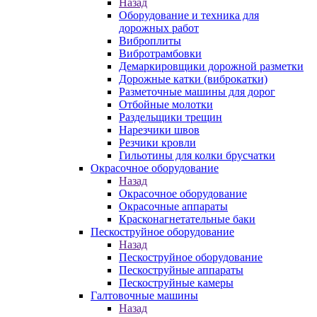
Назад
Оборудование и техника для
дорожных работ
Виброплиты
Вибротрамбовки
Демаркировщики дорожной разметки
Дорожные катки (виброкатки)
Разметочные машины для дорог
Отбойные молотки
Раздельщики трещин
Нарезчики швов
Резчики кровли
Гильотины для колки брусчатки
Окрасочное оборудование
Назад
Окрасочное оборудование
Окрасочные аппараты
Красконагнетательные баки
Пескоструйное оборудование
Назад
Пескоструйное оборудование
Пескоструйные аппараты
Пескоструйные камеры
Галтовочные машины
Назад