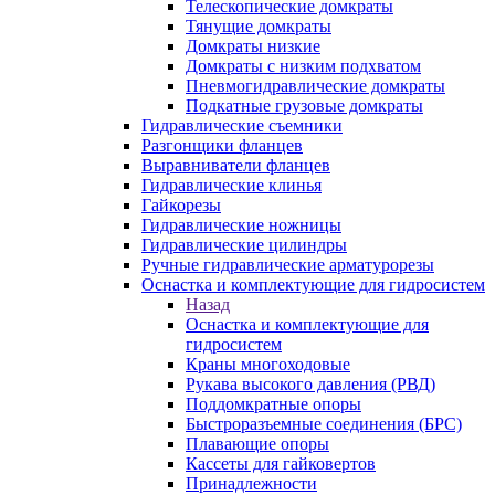
Телескопические домкраты
Тянущие домкраты
Домкраты низкие
Домкраты с низким подхватом
Пневмогидравлические домкраты
Подкатные грузовые домкраты
Гидравлические съемники
Разгонщики фланцев
Выравниватели фланцев
Гидравлические клинья
Гайкорезы
Гидравлические ножницы
Гидравлические цилиндры
Ручные гидравлические арматурорезы
Оснастка и комплектующие для гидросистем
Назад
Оснастка и комплектующие для
гидросистем
Краны многоходовые
Рукава высокого давления (РВД)
Поддомкратные опоры
Быстроразъемные соединения (БРС)
Плавающие опоры
Кассеты для гайковертов
Принадлежности