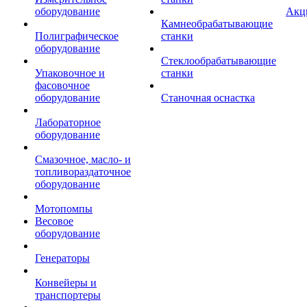
оборудование
Акц
Камнеобрабатывающие
Полиграфическое
станки
оборудование
Стеклообрабатывающие
Упаковочное и
станки
фасовочное
оборудование
Станочная оснастка
Лабораторное
оборудование
Смазочное, масло- и
топливораздаточное
оборудование
Мотопомпы
Весовое
оборудование
Генераторы
Конвейеры и
транспортеры