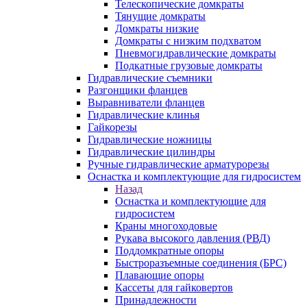
Телескопические домкраты
Тянущие домкраты
Домкраты низкие
Домкраты с низким подхватом
Пневмогидравлические домкраты
Подкатные грузовые домкраты
Гидравлические съемники
Разгонщики фланцев
Выравниватели фланцев
Гидравлические клинья
Гайкорезы
Гидравлические ножницы
Гидравлические цилиндры
Ручные гидравлические арматурорезы
Оснастка и комплектующие для гидросистем
Назад
Оснастка и комплектующие для
гидросистем
Краны многоходовые
Рукава высокого давления (РВД)
Поддомкратные опоры
Быстроразъемные соединения (БРС)
Плавающие опоры
Кассеты для гайковертов
Принадлежности