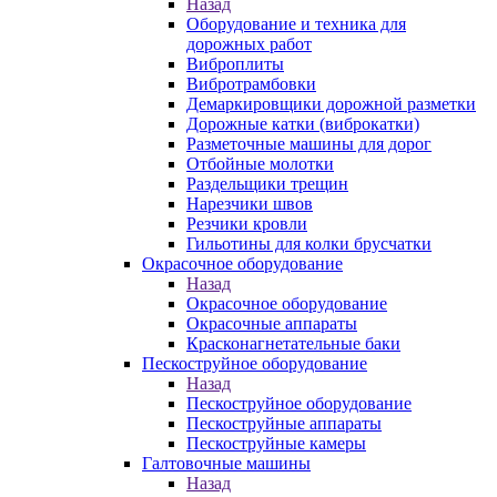
Назад
Оборудование и техника для
дорожных работ
Виброплиты
Вибротрамбовки
Демаркировщики дорожной разметки
Дорожные катки (виброкатки)
Разметочные машины для дорог
Отбойные молотки
Раздельщики трещин
Нарезчики швов
Резчики кровли
Гильотины для колки брусчатки
Окрасочное оборудование
Назад
Окрасочное оборудование
Окрасочные аппараты
Красконагнетательные баки
Пескоструйное оборудование
Назад
Пескоструйное оборудование
Пескоструйные аппараты
Пескоструйные камеры
Галтовочные машины
Назад