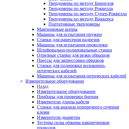
Твердомеры по методу Бринелля
Твердомеры по методу Роквелла
Твердомеры по методу Супер-Роквелла
Твердомеры по методу Виккерса
Портативные твердомеры
Маятниковые копры
Машины для испытания пружин
Станки для нанесения надрезов
Машины для испытания проволоки
Шлифовально-полировальные станки
Отрезные станки для резки образцов
Прессы для запрессовки образцов
Станки для полировки волоконно-
оптических кабелей
Машины для испытания оптических кабелей
Измерительное оборудование
Назад
Измерительное оборудование
Приборы для проверки биения
Измерители длины кабеля
Станки для анализа поперечного сечения
клемм
Измерители диаметра
Тестеры силы обжима наконечников
проводов