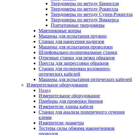
Твердомеры по методу Бринелля
Твердомеры по методу Роквелла
Твердомеры по методу Супер-Роквелла
Твердомеры по методу Виккерса
Портативные твердомеры
Маятниковые копры
Машины для испытания пружин
Станки для нанесения надрезов
Машины для испытания проволоки
Шлифовально-полировальные станки
Отрезные станки для резки образцов
Прессы для запрессовки образцов
Станки для полировки волоконно-
оптических кабелей
Машины для испытания оптических кабелей
Измерительное оборудование
Назад
Измерительное оборудование
Приборы для проверки биения
Измерители длины кабеля
Станки для анализа поперечного сечения
клемм
Измерители диаметра
Тестеры силы обжима наконечников
проводов