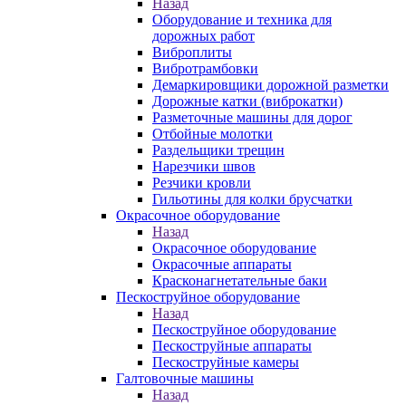
Назад
Оборудование и техника для
дорожных работ
Виброплиты
Вибротрамбовки
Демаркировщики дорожной разметки
Дорожные катки (виброкатки)
Разметочные машины для дорог
Отбойные молотки
Раздельщики трещин
Нарезчики швов
Резчики кровли
Гильотины для колки брусчатки
Окрасочное оборудование
Назад
Окрасочное оборудование
Окрасочные аппараты
Красконагнетательные баки
Пескоструйное оборудование
Назад
Пескоструйное оборудование
Пескоструйные аппараты
Пескоструйные камеры
Галтовочные машины
Назад