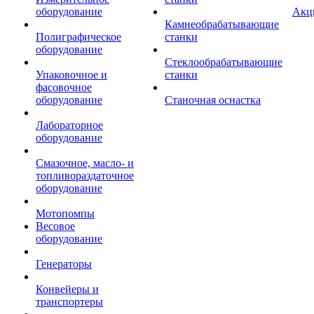
оборудование
Акц
Камнеобрабатывающие
Полиграфическое
станки
оборудование
Стеклообрабатывающие
Упаковочное и
станки
фасовочное
оборудование
Станочная оснастка
Лабораторное
оборудование
Смазочное, масло- и
топливораздаточное
оборудование
Мотопомпы
Весовое
оборудование
Генераторы
Конвейеры и
транспортеры