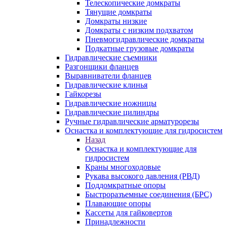
Телескопические домкраты
Тянущие домкраты
Домкраты низкие
Домкраты с низким подхватом
Пневмогидравлические домкраты
Подкатные грузовые домкраты
Гидравлические съемники
Разгонщики фланцев
Выравниватели фланцев
Гидравлические клинья
Гайкорезы
Гидравлические ножницы
Гидравлические цилиндры
Ручные гидравлические арматурорезы
Оснастка и комплектующие для гидросистем
Назад
Оснастка и комплектующие для
гидросистем
Краны многоходовые
Рукава высокого давления (РВД)
Поддомкратные опоры
Быстроразъемные соединения (БРС)
Плавающие опоры
Кассеты для гайковертов
Принадлежности