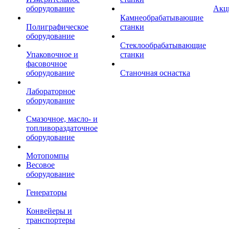
оборудование
Акц
Камнеобрабатывающие
Полиграфическое
станки
оборудование
Стеклообрабатывающие
Упаковочное и
станки
фасовочное
оборудование
Станочная оснастка
Лабораторное
оборудование
Смазочное, масло- и
топливораздаточное
оборудование
Мотопомпы
Весовое
оборудование
Генераторы
Конвейеры и
транспортеры