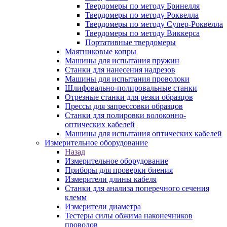
Твердомеры по методу Бринелля
Твердомеры по методу Роквелла
Твердомеры по методу Супер-Роквелла
Твердомеры по методу Виккерса
Портативные твердомеры
Маятниковые копры
Машины для испытания пружин
Станки для нанесения надрезов
Машины для испытания проволоки
Шлифовально-полировальные станки
Отрезные станки для резки образцов
Прессы для запрессовки образцов
Станки для полировки волоконно-
оптических кабелей
Машины для испытания оптических кабелей
Измерительное оборудование
Назад
Измерительное оборудование
Приборы для проверки биения
Измерители длины кабеля
Станки для анализа поперечного сечения
клемм
Измерители диаметра
Тестеры силы обжима наконечников
проводов