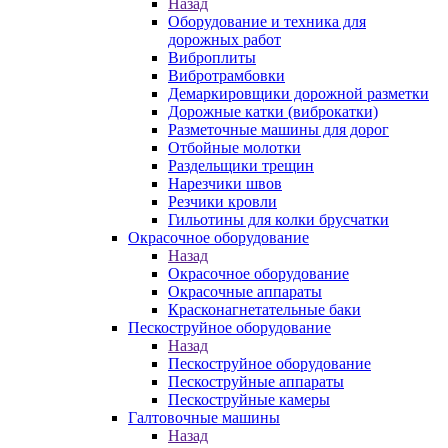
Назад
Оборудование и техника для
дорожных работ
Виброплиты
Вибротрамбовки
Демаркировщики дорожной разметки
Дорожные катки (виброкатки)
Разметочные машины для дорог
Отбойные молотки
Раздельщики трещин
Нарезчики швов
Резчики кровли
Гильотины для колки брусчатки
Окрасочное оборудование
Назад
Окрасочное оборудование
Окрасочные аппараты
Красконагнетательные баки
Пескоструйное оборудование
Назад
Пескоструйное оборудование
Пескоструйные аппараты
Пескоструйные камеры
Галтовочные машины
Назад