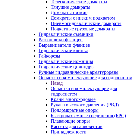
Телескопические домкраты
Тянущие домкраты
Домкраты низкие
Домкраты с низким подхватом
Пневмогидравлические домкраты
Подкатные грузовые домкраты
Гидравлические съемники
Разгонщики фланцев
Выравниватели фланцев
Гидравлические клинья
Гайкорезы
Гидравлические ножницы
Гидравлические цилиндры
Ручные гидравлические арматурорезы
Оснастка и комплектующие для гидросистем
Назад
Оснастка и комплектующие для
гидросистем
Краны многоходовые
Рукава высокого давления (РВД)
Поддомкратные опоры
Быстроразъемные соединения (БРС)
Плавающие опоры
Кассеты для гайковертов
Принадлежности