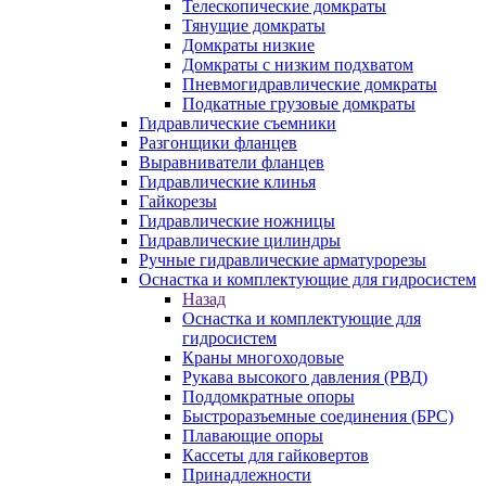
Телескопические домкраты
Тянущие домкраты
Домкраты низкие
Домкраты с низким подхватом
Пневмогидравлические домкраты
Подкатные грузовые домкраты
Гидравлические съемники
Разгонщики фланцев
Выравниватели фланцев
Гидравлические клинья
Гайкорезы
Гидравлические ножницы
Гидравлические цилиндры
Ручные гидравлические арматурорезы
Оснастка и комплектующие для гидросистем
Назад
Оснастка и комплектующие для
гидросистем
Краны многоходовые
Рукава высокого давления (РВД)
Поддомкратные опоры
Быстроразъемные соединения (БРС)
Плавающие опоры
Кассеты для гайковертов
Принадлежности