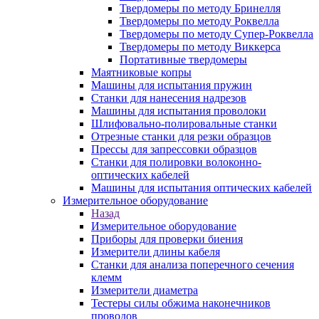
Твердомеры по методу Бринелля
Твердомеры по методу Роквелла
Твердомеры по методу Супер-Роквелла
Твердомеры по методу Виккерса
Портативные твердомеры
Маятниковые копры
Машины для испытания пружин
Станки для нанесения надрезов
Машины для испытания проволоки
Шлифовально-полировальные станки
Отрезные станки для резки образцов
Прессы для запрессовки образцов
Станки для полировки волоконно-
оптических кабелей
Машины для испытания оптических кабелей
Измерительное оборудование
Назад
Измерительное оборудование
Приборы для проверки биения
Измерители длины кабеля
Станки для анализа поперечного сечения
клемм
Измерители диаметра
Тестеры силы обжима наконечников
проводов