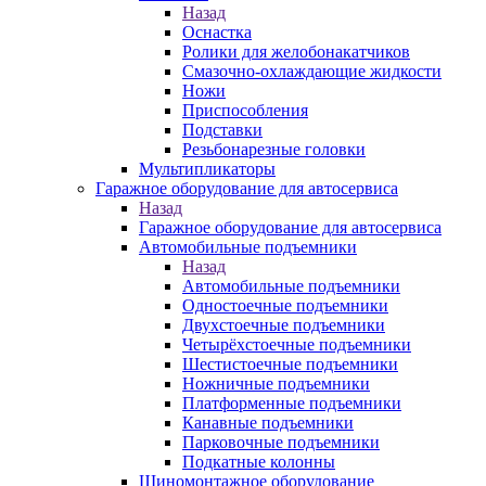
Назад
Оснастка
Ролики для желобонакатчиков
Смазочно-охлаждающие жидкости
Ножи
Приспособления
Подставки
Резьбонарезные головки
Мультипликаторы
Гаражное оборудование для автосервиса
Назад
Гаражное оборудование для автосервиса
Автомобильные подъемники
Назад
Автомобильные подъемники
Одностоечные подъемники
Двухстоечные подъемники
Четырёхстоечные подъемники
Шестистоечные подъемники
Ножничные подъемники
Платформенные подъемники
Канавные подъемники
Парковочные подъемники
Подкатные колонны
Шиномонтажное оборудование