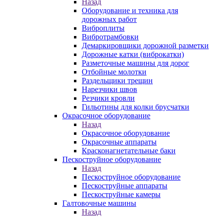
Назад
Оборудование и техника для
дорожных работ
Виброплиты
Вибротрамбовки
Демаркировщики дорожной разметки
Дорожные катки (виброкатки)
Разметочные машины для дорог
Отбойные молотки
Раздельщики трещин
Нарезчики швов
Резчики кровли
Гильотины для колки брусчатки
Окрасочное оборудование
Назад
Окрасочное оборудование
Окрасочные аппараты
Красконагнетательные баки
Пескоструйное оборудование
Назад
Пескоструйное оборудование
Пескоструйные аппараты
Пескоструйные камеры
Галтовочные машины
Назад