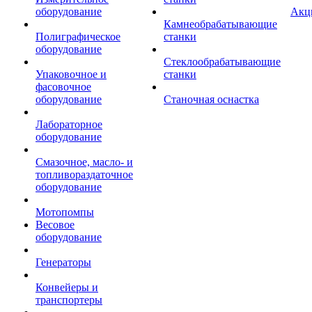
оборудование
Акц
Камнеобрабатывающие
Полиграфическое
станки
оборудование
Стеклообрабатывающие
Упаковочное и
станки
фасовочное
оборудование
Станочная оснастка
Лабораторное
оборудование
Смазочное, масло- и
топливораздаточное
оборудование
Мотопомпы
Весовое
оборудование
Генераторы
Конвейеры и
транспортеры