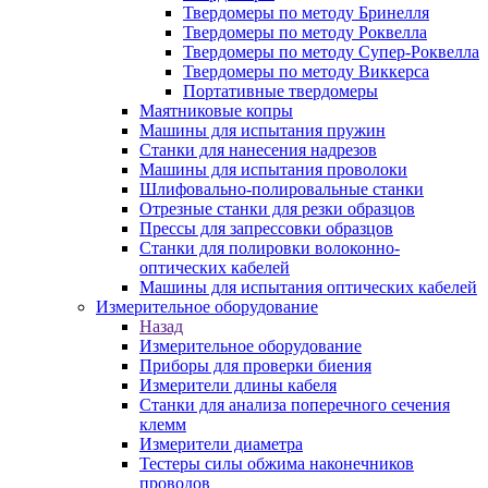
Твердомеры по методу Бринелля
Твердомеры по методу Роквелла
Твердомеры по методу Супер-Роквелла
Твердомеры по методу Виккерса
Портативные твердомеры
Маятниковые копры
Машины для испытания пружин
Станки для нанесения надрезов
Машины для испытания проволоки
Шлифовально-полировальные станки
Отрезные станки для резки образцов
Прессы для запрессовки образцов
Станки для полировки волоконно-
оптических кабелей
Машины для испытания оптических кабелей
Измерительное оборудование
Назад
Измерительное оборудование
Приборы для проверки биения
Измерители длины кабеля
Станки для анализа поперечного сечения
клемм
Измерители диаметра
Тестеры силы обжима наконечников
проводов