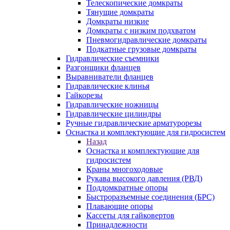
Телескопические домкраты
Тянущие домкраты
Домкраты низкие
Домкраты с низким подхватом
Пневмогидравлические домкраты
Подкатные грузовые домкраты
Гидравлические съемники
Разгонщики фланцев
Выравниватели фланцев
Гидравлические клинья
Гайкорезы
Гидравлические ножницы
Гидравлические цилиндры
Ручные гидравлические арматурорезы
Оснастка и комплектующие для гидросистем
Назад
Оснастка и комплектующие для
гидросистем
Краны многоходовые
Рукава высокого давления (РВД)
Поддомкратные опоры
Быстроразъемные соединения (БРС)
Плавающие опоры
Кассеты для гайковертов
Принадлежности