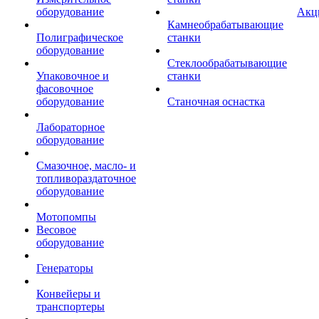
оборудование
Акц
Камнеобрабатывающие
Полиграфическое
станки
оборудование
Стеклообрабатывающие
Упаковочное и
станки
фасовочное
оборудование
Станочная оснастка
Лабораторное
оборудование
Смазочное, масло- и
топливораздаточное
оборудование
Мотопомпы
Весовое
оборудование
Генераторы
Конвейеры и
транспортеры