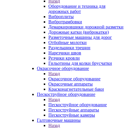
Назад
Оборудование и техника для
дорожных работ
Виброплиты
Вибротрамбовки
Демаркировщики дорожной разметки
Дорожные катки (виброкатки)
Разметочные машины для дорог
Отбойные молотки
Раздельщики трещин
Нарезчики швов
Резчики кровли
Гильотины для колки брусчатки
Окрасочное оборудование
Назад
Окрасочное оборудование
Окрасочные аппараты
Красконагнетательные баки
Пескоструйное оборудование
Назад
Пескоструйное оборудование
Пескоструйные аппараты
Пескоструйные камеры
Галтовочные машины
Назад