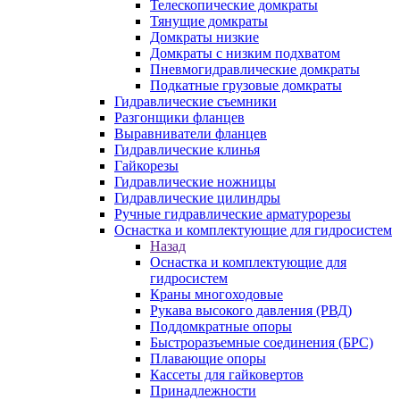
Телескопические домкраты
Тянущие домкраты
Домкраты низкие
Домкраты с низким подхватом
Пневмогидравлические домкраты
Подкатные грузовые домкраты
Гидравлические съемники
Разгонщики фланцев
Выравниватели фланцев
Гидравлические клинья
Гайкорезы
Гидравлические ножницы
Гидравлические цилиндры
Ручные гидравлические арматурорезы
Оснастка и комплектующие для гидросистем
Назад
Оснастка и комплектующие для
гидросистем
Краны многоходовые
Рукава высокого давления (РВД)
Поддомкратные опоры
Быстроразъемные соединения (БРС)
Плавающие опоры
Кассеты для гайковертов
Принадлежности