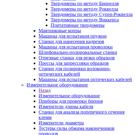
Твердомеры по методу Бринелля
Твердомеры по методу Роквелла
Твердомеры по методу Супер-Роквелла
Твердомеры по методу Виккерса
Портативные твердомеры
Маятниковые копры
Машины для испытания пружин
Станки для нанесения надрезов
Машины для испытания проволоки
Шлифовально-полировальные станки
Отрезные станки для резки образцов
Прессы для запрессовки образцов
Станки для полировки волоконно-
оптических кабелей
Машины для испытания оптических кабелей
Измерительное оборудование
Назад
Измерительное оборудование
Приборы для проверки биения
Измерители длины кабеля
Станки для анализа поперечного сечения
клемм
Измерители диаметра
Тестеры силы обжима наконечников
проводов