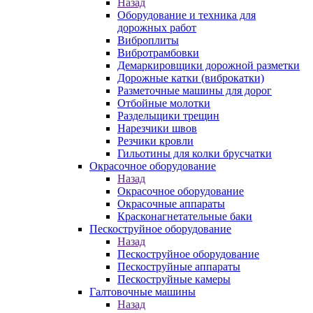
Назад
Оборудование и техника для
дорожных работ
Виброплиты
Вибротрамбовки
Демаркировщики дорожной разметки
Дорожные катки (виброкатки)
Разметочные машины для дорог
Отбойные молотки
Раздельщики трещин
Нарезчики швов
Резчики кровли
Гильотины для колки брусчатки
Окрасочное оборудование
Назад
Окрасочное оборудование
Окрасочные аппараты
Красконагнетательные баки
Пескоструйное оборудование
Назад
Пескоструйное оборудование
Пескоструйные аппараты
Пескоструйные камеры
Галтовочные машины
Назад