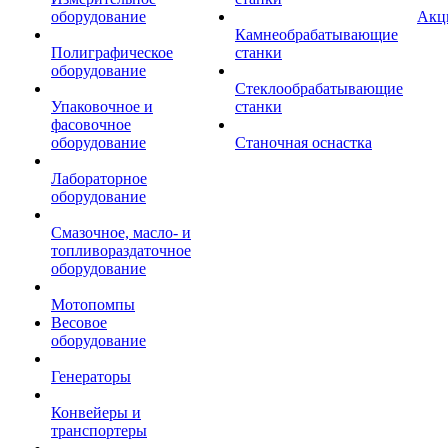
оборудование
Акц
Камнеобрабатывающие
Полиграфическое
станки
оборудование
Стеклообрабатывающие
Упаковочное и
станки
фасовочное
оборудование
Станочная оснастка
Лабораторное
оборудование
Смазочное, масло- и
топливораздаточное
оборудование
Мотопомпы
Весовое
оборудование
Генераторы
Конвейеры и
транспортеры